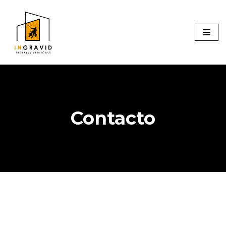
Vés
al
contingut
Contacto