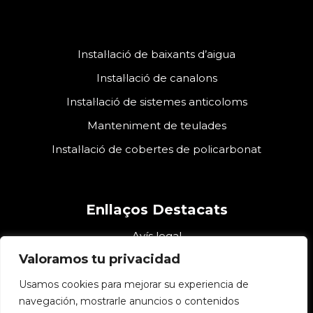
Instal·lació de baixants d’aigua
Instal·lació de canalons
Instal·lació de sistemes anticoloms
Manteniment de teulades
Instal·lació de cobertes de policarbonat
Enllaços Destacats
Avís legal
Valoramos tu privacidad
Declaració d’accessibilitat
Política de privacitat
Usamos cookies para mejorar su experiencia de
navegación, mostrarle anuncios o contenidos
Política de Cookies