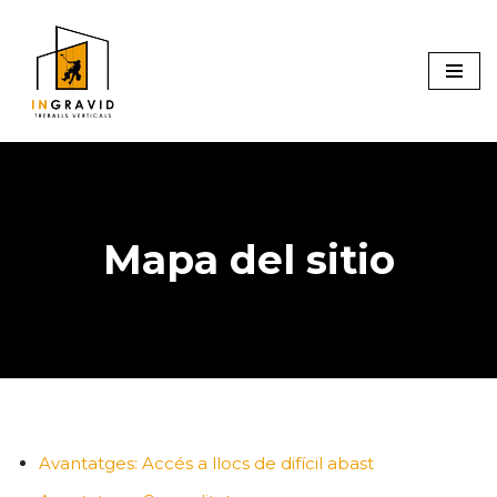
Vés
al
contingut
Mapa del sitio
Avantatges: Accés a llocs de difícil abast